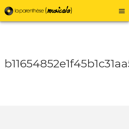
b11654852e1f45b1c31a