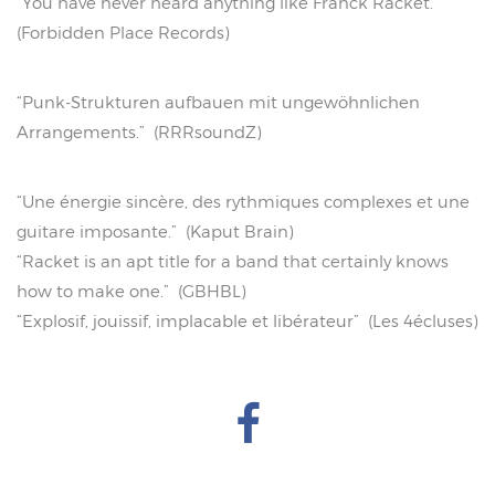
“You have never heard anything like Franck Racket.”
(Forbidden Place Records)
“Punk-Strukturen aufbauen mit ungewöhnlichen
Arrangements.”
(RRRsoundZ)
“Une énergie sincère, des rythmiques complexes et une
guitare imposante.” (Kaput Brain)
“Racket is an apt title for a band that certainly knows
how to make one.”
(GBHBL)
“Explosif, jouissif, implacable et libérateur”
(Les 4écluses)