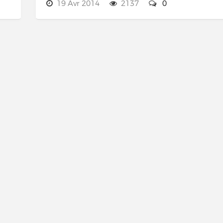
19 Avr 2014
2137
0