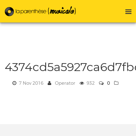
4374cd5a5927ca6d7fb
7 Nov 2016
Operator
932
0