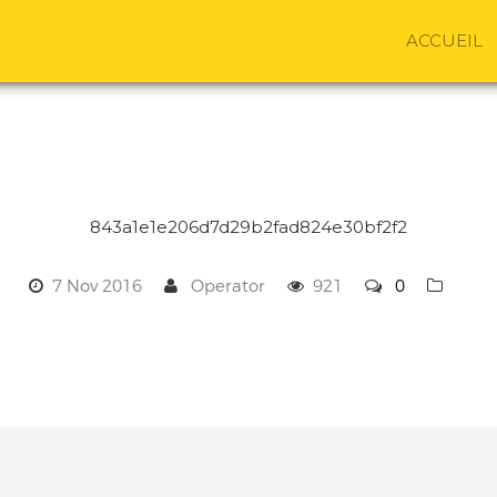
ACCUEIL
843a1e1e206d7d29b2fad824e30bf2f2
7 Nov 2016
Operator
921
0